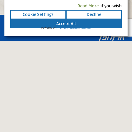
Read More
if you wish.
Cookie Settings
Decline
Accept All
Powered by
WPLP Compliance Platform
יד יצחק בן צבי, אבן גבירול 14 ירושלים
02-5398888
eretz@ybz.org.il
מדיניות פרטיות
מאגר החפצים
השתלמויות וסדנאות
בתי אוסף
בלוג