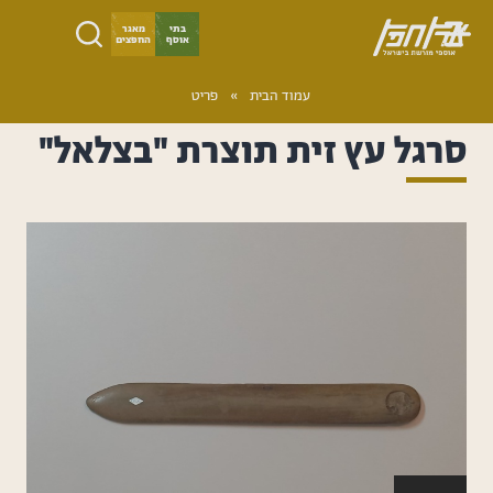
ילוג
בתי
מאגר
אוסף
החפצים
תוכן
ארץ
עמוד הבית
­­»
פריט
חפץ
סרגל עץ זית תוצרת "בצלאל"