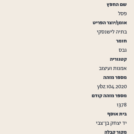
שם החפץ
שברים במקומות שונים.
פסל
הפסל היה ה
בצריף המגורים ממש טרם העברתו לבית
קשת (ראה צילום מצורף ב"מידע נוסף"כאן בכרטיס)
אומן/יוצר הפריט
בתיה לישנסקי
חומר
גבס
קטגוריה
אמנות ועיצוב
מספר מזהה
ybz.104.2020
מספר מזהה קודם
1378
בית אוסף
יד יצחק בן־צבי
מקור קבלה