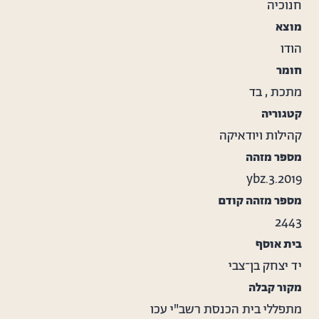
חנוכיה
ועליה כתוב בכתב דפוס "מאת מתפללי בית הכנסת
רשבי ליוצאי מצרים, עכו, ו' אדר תשי"ח". לצידה
מוצא
מדבקה נוספת ועליה כתוב בדיו המספר 209. המנורה,
הודו
האופיינית לקהילת יהודי הודו, הוענקה לנשיא בביקור
חומר
בבית הכנסת רשב"י בעכו בידי הגבאי יחזקאל אגא.
מתכת
,
בד
קטגוריה
קהילות ויודאיקה
מספר מזהה
ybz.3.2019
מספר מזהה קודם
2443
בית אוסף
יד יצחק בן־צבי
מקור קבלה
מתפללי בית הכנסת רשב"י עכו