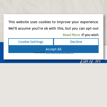
This website uses cookies to improve your experience.
We\'ll assume you\'re ok with this, but you can opt-out
Read More
if you wish.
Cookie Settings
Decline
Accept All
Powered by
WPLP Compliance Platform
יד יצחק בן צבי, אבן גבירול 14 ירושלים
02-5398888
eretz@ybz.org.il