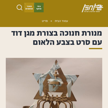
ילוג
בתי
מאגר
אוסף
החפצים
תוכן
ארץ
עמוד הבית
­­»
פריט
חפץ
מנורת חנוכה בצורת מגן דוד
עם סרט בצבע הלאום