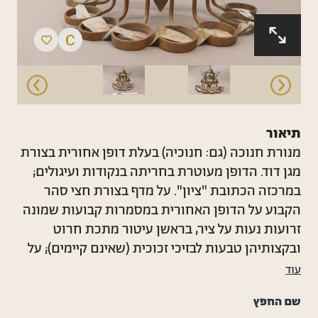
תיאור
מנורת חנוכה (גם: חנוכיה) בעלת דופן אחורית בצורת
מגן דוד. הדופן מעוטרת בחריתה בנקודות ועיגולים;
במרכזה הכתובת "ציון". על מדף בצורת חצי סהר
הקבוע על הדופן האחורית במסמרות קבועות שמונה
זרועות נעות על ציר, בראשן עיטור מתכת חרוט
ובקצותיהן טבעות לבזיכי זכוכית (שאינם קיימים); על
בסיס הזרועות חרותות ספרות, מ-1 עד 8. במרכז
עוד
הדופן האחורית קבוע השמש, אף הוא על זרוע
שם החפץ
שבראשה עיטור. בגב הדופן האחורית מדבקה מלבנית