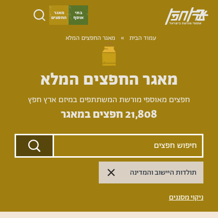
ילוג
בתי
מאגר
אוסף
החפצים
תוכן
ארץ
עמוד הבית
­­»
מאגר החפצים המלא
חפץ
מאגר החפצים המלא
חפצים מאוספי מורשת המשתתפים במיזם ארץ חפץ
21,808
חפצים במאגר
תולדות היישוב והמדינה
ניקוי מסננים