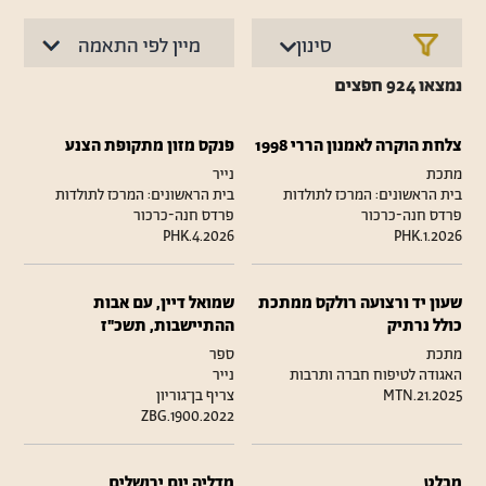
סינון
נמצאו
924
חפצים
צלחת הוקרה לאמנון הררי 1998
פנקס מזון מתקופת הצנע
מתכת
נייר
בית הראשונים: המרכז לתולדות
בית הראשונים: המרכז לתולדות
פרדס חנה-כרכור
פרדס חנה-כרכור
PHK.4.2026
PHK.1.2026
שעון יד ורצועה רולקס ממתכת
שמואל דיין, עם אבות
כולל נרתיק
ההתיישבות, תשכ"ז
מתכת
ספר
האגודה לטיפוח חברה ותרבות
נייר
MTN.21.2025
צריף בן־גוריון
ZBG.1900.2022
מבלט
מדליה יום ירושלים