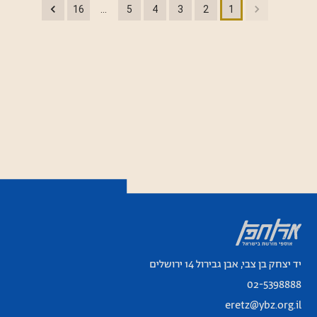
…
16
5
4
3
2
1
יד יצחק בן צבי, אבן גבירול 14 ירושלים
02-5398888
eretz@ybz.org.il