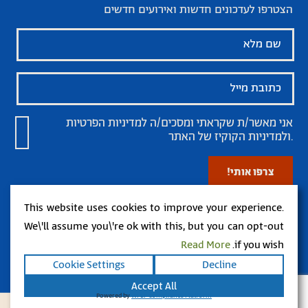
הצטרפו לעדכונים חדשות ואירועים חדשים
אני מאשר/ת שקראתי ומסכים/ה
למדיניות הפרטיות
של האתר.
ולמדיניות הקוקיז
This website uses cookies to improve your experience.
We\'ll assume you\'re ok with this, but you can opt-out
Read More
if you wish.
Cookie Settings
Decline
מפת אתר
תנאי שימוש
הצהרת נגישות
ארץ חפץ 2026 ©
Accept All
Powered by
WPLP Compliance Platform