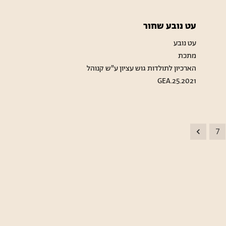
עט נובע שחור
עט נובע
מתכת
הארכיון לתולדות גוש עציון ע"ש קנוהל
GEA.25.2021
7