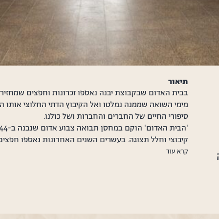
תיאור
בבית האדום שבקבוצת יבנה נאספו זכרונות וחפצים שמחזירים
מימי השואה שממנה נמלטו ואל הקיבוץ הדתי החלוצי אותו ה
סיפורי החיים של החברים והחברות ושל כולנו.
קיבוצי וחלל תצוגה. בעשרים השנים האחרונות נאספו חפצים
אנשים מיוחדים, על תרבות של תורה ועבודה, חיי חלוצים, מ
קרא עוד
להם יחדיו במטרה להמחיש את הסיפור שהיה ונותר השורשים 
האדום. אוצר המוזיאון ומייסדו הוא ישיב תדהר, בן קבוצת יבנה