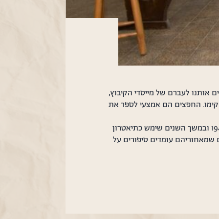
 אותנו לעברם של מייסדי הקיבוץ,
קימו. החפצים הם אמצעי לספר את
'הבית האדום' הוקם במחסן תבואה צבוע אדום שנבנה ב-1944 ובמשך השנים שימש כתיאטרון
 שמאחוריהם עומדים סיפורים על
לחמות, שכול ושמחות. החפצים חוברו
שלנו. זה ייחודו של האוסף בבית
.