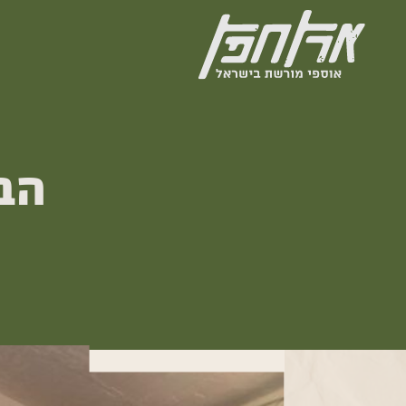
ילוג
תוכן
ארץ
חפץ
הבי