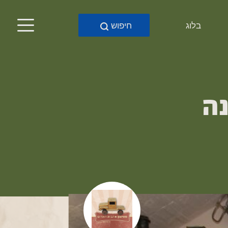
בלוג
חיפוש
נה