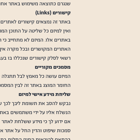
שנגרם כתוצאה משימוש באתר אחר א
קישורים (Links)
באתר זה נמצאים קישורים לאתרים א
ואין למיזם כל שליטה על התוכן המ
באתרים אלו. המיזם לא מתחייב כי ה
האתרים המקושרים ובכל מקרה אין ה
רשאי לסלק קישורים שנכללו בו בעבר
מסמכים מקוריים
המיזם עושה כל מאמץ לבל תתגלה סת
החומר המוצג באתר זה לבין המסמכים
שליחת מידע אישי למיזם
נבקש להסב את תשומת ליבך לכך שעל
הנשלח אליו על ידי משתמשים באתר
אם ידוע לך כי מידע ששלחת לאתר אי
סמכות שיפוט והדין החל על אתר אינ
בהתאם להוראות החוק החלות בתחום 