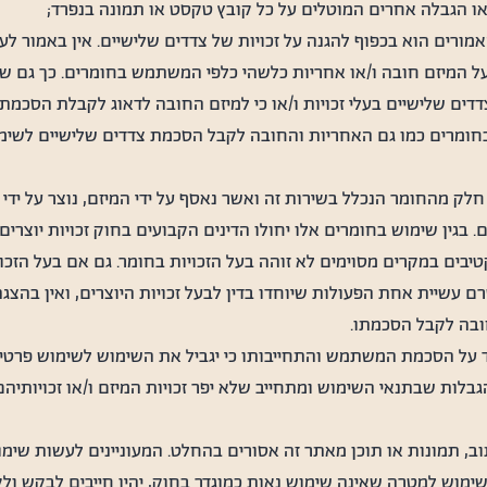
ו הגבלה אחרים המוטלים על כל קובץ טקסט או תמונה בנפרד;
ורים הוא בכפוף להגנה על זכויות של צדדים שלישיים. אין באמור לעיל
ל המיזם חובה ו/או אחריות כלשהי כלפי המשתמש בחומרים. כך גם שא
דים שלישיים בעלי זכויות ו/או כי למיזם החובה לדאוג לקבלת הסכמתו
חומרים כמו גם האחריות והחובה לקבל הסכמת צדדים שלישיים לשימו
חלק מהחומר הנכלל בשירות זה ואשר נאסף על ידי המיזם, נוצר על ידי ג
. בגין שימוש בחומרים אלו יחולו הדינים הקבועים בחוק זכויות יוצרי
יבים במקרים מסוימים לא זוהה בעל הזכויות בחומר. גם אם בעל הזכויות
שיית אחת הפעולות שיוחדו בדין לבעל זכויות היוצרים, ואין בהצגת
ובה לקבל הסכמתו.
על הסכמת המשתמש והתחייבותו כי יגביל את השימוש לשימוש פרטי, 
ות שבתנאי השימוש ומתחייב שלא יפר זכויות המיזם ו/או זכויותיהם
ב, תמונות או תוכן מאתר זה אסורים בהחלט. המעוניינים לעשות שי
ימוש למטרה שאינה שימוש נאות כמוגדר בחוק, יהיו חייבים לבקש ו