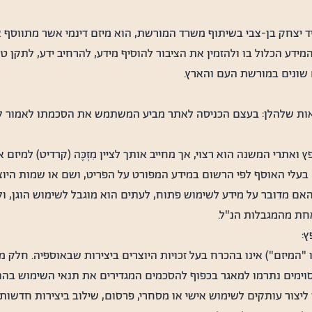
ד יצחק בן-צבי בשיתוף משרד המורשת, הוא מיזם דינמי אשר מתווסף אל
ידע הכלול בו ולהזמין את הציבור להוסיף מידע, להרחיב ידע, לתקן טע
 שונים במורשת העם והארץ.
אות שלהלן: בעצם הכניסה לאתר מביע המשתמש את הסכמתו לאמור לה
אתרי המשנה הוא רצוי, אך מחייב אותך לציין מִזְכֶּה (קרדיט) למיזם אר
עלי האוסף לפי הרשום במידע המפורט על הפריט, ושם או שמות היוצר/
ם מדובר על מידע לשימוש פתוח, לעתים הוא מוגבל לשימוש הוגן, ולעת
 אחת מהמגבלות הנ"ל.
ץ:
 "המיזם") אינו בהכרח בעל זכויות היוצרים ביצירות שבאוספיה. חלק 
ם מסוימים נתרמו למאגר בכפוף להסכמים המגדירים את תנאי השימוש 
יצור עותקים לשימוש אישי או מסחרי, פרסום, שילוב ביצירות חדשות 