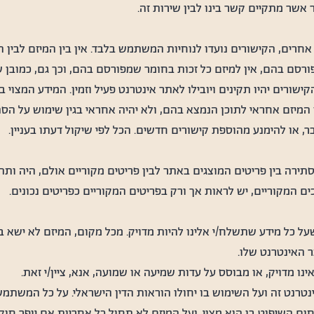
שר מתקיים קשר בינו לבין שירות זה.
חרים, הקישורים נועדו לנוחיות המשתמש בלבד. אין בין המיזם לבין
פורסם בהם, אין למיזם כל זכות בחומר שמפורסם בהם, וכך גם, כמובן
קישורים יהיו תקינים ויובילו לאתר אינטרנט פעיל וזמין. המידע המצו
מיזם אחראי לתוכן הנמצא בהם, ולא יהיה אחראי בגין שימוש על הס
, או להימנע מהוספת קישורים חדשים. הכל לפי שיקול דעתו בעניין.
ירה בין פריטים המוצגים באתר לבין פריטים מקוריים אולם, היה ותת
 המקוריים, יש לראות אך ורק בפריטים המקוריים כפריטים נכונים.
 כל מידע שתשלח/י אלינו להיות מדויק. מכל מקום, המיזם לא ישא בכ
 האינטרנט שלו.
נו מדויק, או מבוסס על עדות שמיעה או שמועה, אנא, ציין/י זאת.
טרנט זה ועל השימוש בו יחולו הוראות הדין הישראלי. על כל המשתמש 
השיפוט בו הוא מצוי, ועל המיזם לא תחול כל אחריות אם יופר חוק 