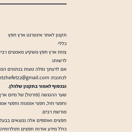
תקנון לאתר אינטרנט ארץ חפץ
כללי:
צוות ארץ חפץ משקיע מאמצים רבים 
לרשותו.
אם לדעתך נפלה טעות בנתונים המוצ
לכתובת:
etzhefetz2@gmail.com
ובכפוף לאמור בתקנון שלהלן.
שער ההנגשה (פורטל) של מיזם ארץ 
וחפצי חול, חפצי אומנות וחפצי אמ
מורשת רבים.
חפצים ואוספים אלה נמצאים בבעלו
כולל מידע אודות חפצים ותולדותיה