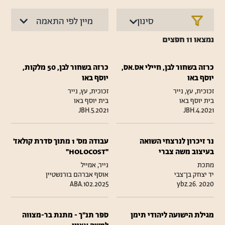
סינון
נמצאו
11
חפצים
כרזה בשחור לבן, חיילי אס.אס,
כרזה בשחור לבן, 50 מלקות,
יוסף באו
יוסף באו
זכוכית, עץ, נייר
זכוכית, עץ, נייר
בית יוסף באו
בית יוסף באו
JBH.5.2021
JBH.4.2021
נר זיכרון לנרצחי השואה
עבודה מס' 1 מתוך סדרת קולאז'
בעיצוב משה צברי
"HOLOCOST"
מתכת
נייר, אמייל
יד יצחק בן־צבי
אוסף אברהם בורנשטיין
ABA.102.2025
ybz.26. 2020
מגילת הישועה ליהודי תימן
ספר תנ"ך - מתנת בר-מצווה