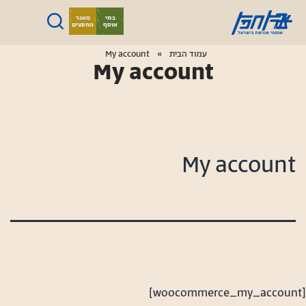
ילוג
בתי
מאגר
אוסף
החפצים
תוכן
ארץ
עמוד הבית
­­»
My account
My account
חפץ
My account
[woocommerce_my_account]